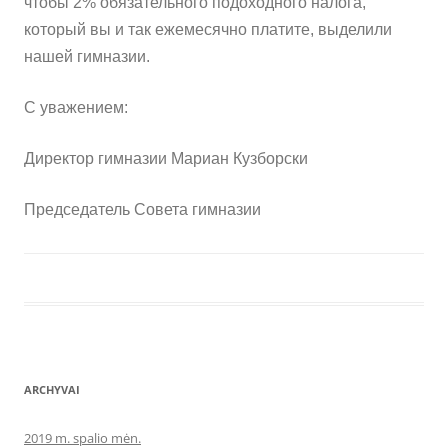
чтобы 2% обязательного подоходного налога,
который вы и так ежемесячно платите, выделили
нашей гимназии.
С уважением:
Директор гимназии Мариан Кузборски
Председатель Совета гимназии
ARCHYVAI
2019 m. spalio mėn.