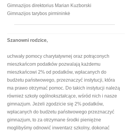
Gimnazijos direktorius Marian Kuzborski
Gimnazijos tarybos pirmininkė
Szanowni rodzice,
uchwały pomocy charytatywnej oraz potrąconych
mieszkańcom podatków pozwalają każdemu
mieszkańcowi 2% od podatków, wpłacanych do
budżetu państwowego, przeznaczyć instytucji, która
ma prawo otrzymać pomoc. Do takich instytucji należą
również szkoły ogólnokształcące, wśród nich i nasze
gimnazjum. Jeżeli zgodzicie się 2% podatków,
wpłacanych do budżetu państwowego przeznaczyć
gimnazjum, to za otrzymane środki pieniężne
moglibyśmy odnowić inwentarz szkolny, dokonać