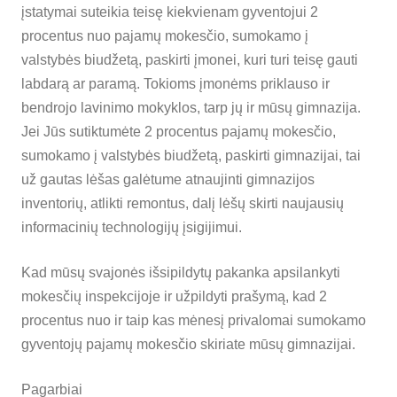
įstatymai suteikia teisę kiekvienam gyventojui 2
procentus nuo pajamų mokesčio, sumokamo į
valstybės biudžetą, paskirti įmonei, kuri turi teisę gauti
labdarą ar paramą. Tokioms įmonėms priklauso ir
bendrojo lavinimo mokyklos, tarp jų ir mūsų gimnazija.
Jei Jūs sutiktumėte 2 procentus pajamų mokesčio,
sumokamo į valstybės biudžetą, paskirti gimnazijai, tai
už gautas lėšas galėtume atnaujinti gimnazijos
inventorių, atlikti remontus, dalį lėšų skirti naujausių
informacinių technologijų įsigijimui.
Kad mūsų svajonės išsipildytų pakanka apsilankyti
mokesčių inspekcijoje ir užpildyti prašymą, kad 2
procentus nuo ir taip kas mėnesį privalomai sumokamo
gyventojų pajamų mokesčio skiriate mūsų gimnazijai.
Pagarbiai