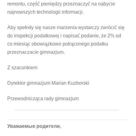
remontu, część pieniędzy przeznaczyć na nabycie
najnowszych technologii informacji.
Aby spełniły się nasze marzenia wystarczy zwrócić się
do inspekcji podatkowej i napisać podanie, że 2% od
co miesiąc obowiązkowo potrąconego podatku
przeznaczacie gimnazjum.
Z szacunkiem
Dyrektor gimnazjum Marian Kuzborski
Przewodnicząca rady gimnazjum
Уважаемые родители,