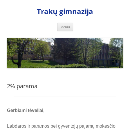
Trakų gimnazija
Pereiti
Meniu
prie
turinio
2% parama
Gerbiami tėveliai
,
Labdaros ir paramos bei gyventojų pajamų mokesčio