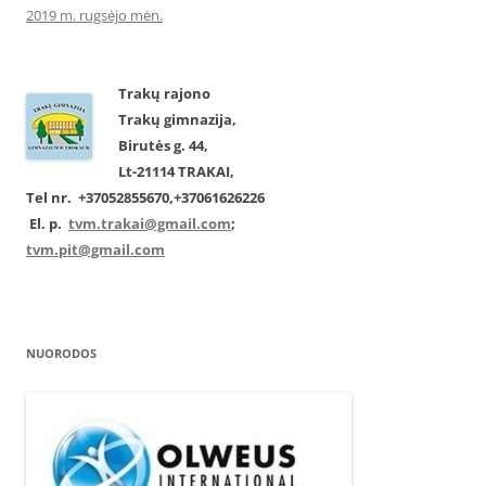
2019 m. rugsėjo mėn.
Trakų rajono
Trakų gimnazija,
Birutės g. 44,
Lt-21114 TRAKAI,
Tel nr. +37052855670,
+37061626226
El. p.
tvm.trakai@gmail.com
;
tvm.pit@gmail.com
NUORODOS